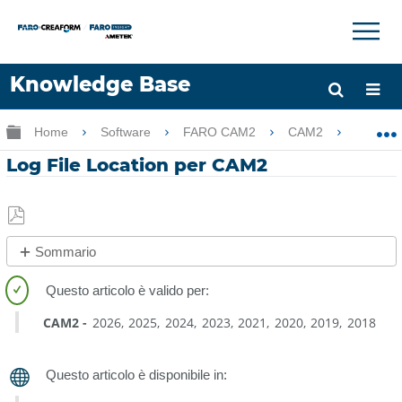
×
×
Knowledge Base
Lingua
Ingrandisci/riduci gerarchia globale
Home
Software
FARO CAM2
CAM2
Log 
Chiedere aiuto
Accesso
Log File Location per CAM2
Salva
Sommario
come
No
PDF
intestazioni
CAM2
2026
2025
2024
2023
2021
2020
2019
2018