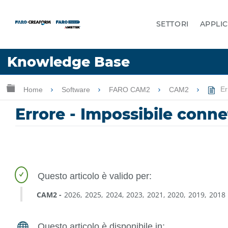
SETTORI
APPLIC
Lingua
Knowledge Base
Chiedere aiuto
Accesso
Ingrandisci/riduci gerarchia globale
Home
Software
FARO CAM2
CAM2
Er
Errore - Impossibile conn
CAM2
2026
2025
2024
2023
2021
2020
2019
2018