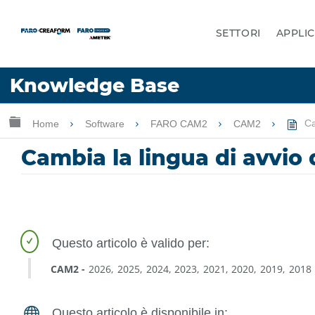
SETTORI
APPLIC
Lingua
Knowledge Base
Chiedere aiuto
Accesso
Ingrandisci/riduci gerarchia globale
Home
Software
FARO CAM2
CAM2
Ca
Cambia la lingua di avvio
CAM2
2026
2025
2024
2023
2021
2020
2019
2018