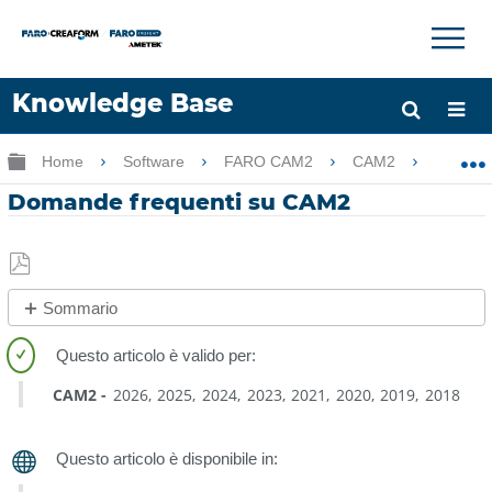
×
×
Knowledge Base
Lingua
Ingrandisci/riduci gerarchia globale
Home
Software
FARO CAM2
CAM2
Doma
Chiedere aiuto
Accesso
Domande frequenti su CAM2
Salva
Sommario
come
No
PDF
intestazioni
CAM2
2026
2025
2024
2023
2021
2020
2019
2018