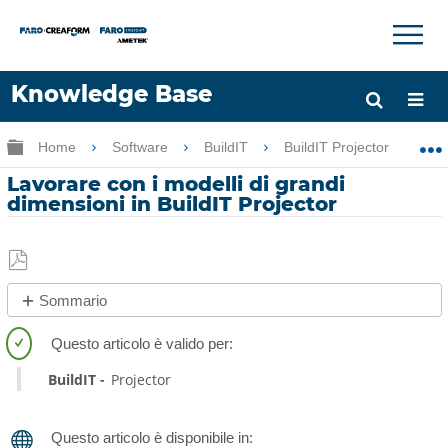
×
×
Knowledge Base
Lingua
Ingrandisci/riduci gerarchia globale
Home
Software
BuildIT
BuildIT Projector
Chiedere aiuto
Accesso
Lavorare con i modelli di grandi
dimensioni in BuildIT Projector
Salva
Sommario
come
See
PDF
Also
BuildIT
Projector