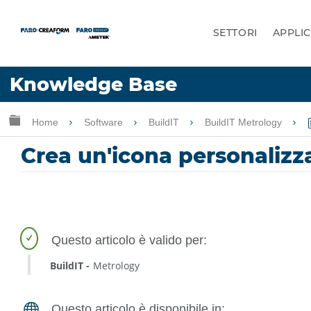
SETTORI
APPLIC
Lingua
Knowledge Base
Chiedere aiuto
Accesso
Ingrandisci/riduci gerarchia globale
Home
Software
BuildIT
BuildIT Metrology
Crea un'icona personalizz
BuildIT
Metrology