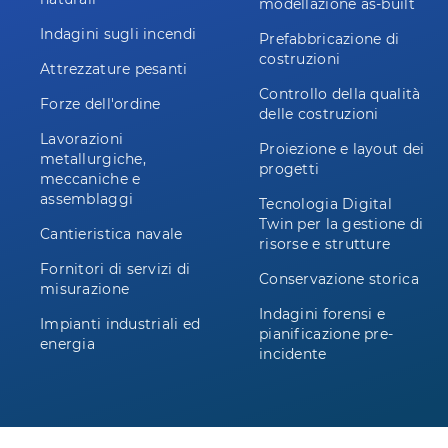
modellazione as-built
Indagini sugli incendi
Prefabbricazione di
costruzioni
Attrezzature pesanti
Controllo della qualità
Forze dell'ordine
delle costruzioni
Lavorazioni
Proiezione e layout dei
metallurgiche,
progetti
meccaniche e
assemblaggi
Tecnologia Digital
Twin per la gestione di
Cantieristica navale
risorse e strutture
Fornitori di servizi di
Conservazione storica
misurazione
Indagini forensi e
Impianti industriali ed
pianificazione pre-
energia
incidente