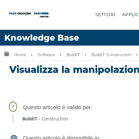
SETTORI
APPLIC
Lingua
Knowledge Base
Chiedere aiuto
Accesso
Ingrandisci/riduci gerarchia globale
Home
Software
BuildIT
BuildIT Construction
Visualizza la manipolazion
BuildIT
Construction