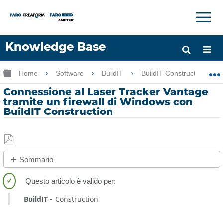
×
×
Knowledge Base
Lingua
Ingrandisci/riduci gerarchia globale
Home
Software
BuildIT
BuildIT Construction
Chiedere aiuto
Accesso
Connessione al Laser Tracker Vantage
tramite un firewall di Windows con
BuildIT Construction
Salva
Sommario
come
No
PDF
intestazioni
BuildIT
Construction