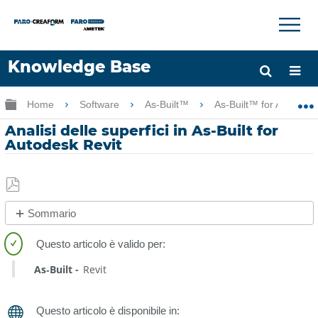
×
×
Knowledge Base
Lingua
Ingrandisci/riduci gerarchia globale
Home
Software
As-Built™
As-Built™ for Autodes
Chiedere aiuto
Accesso
Analisi delle superfici in As-Built for
Autodesk Revit
Salva
Sommario
come
No
PDF
intestazioni
As‑Built
Revit