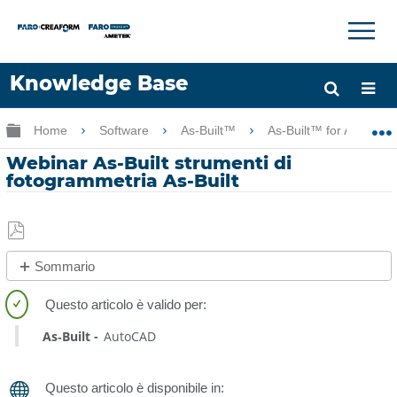
×
×
Knowledge Base
Lingua
Ingrandisci/riduci gerarchia globale
Home
Software
As-Built™
As-Built™ for AutoCA
Chiedere aiuto
Accesso
Webinar As-Built strumenti di
fotogrammetria As-Built
Salva
Sommario
come
No
PDF
intestazioni
As‑Built
AutoCAD