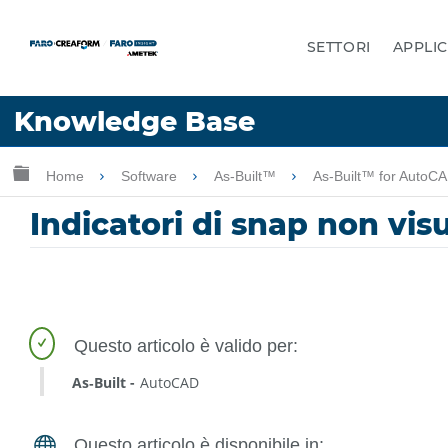
SETTORI
APPLIC
Lingua
Knowledge Base
Chiedere aiuto
Accesso
Ingrandisci/riduci gerarchia globale
Home
Software
As-Built™
As-Built™ for AutoC
Indicatori di snap non vis
As‑Built
AutoCAD