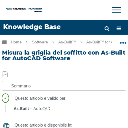
×
×
Knowledge Base
Lingua
Ingrandisci/riduci gerarchia globale
Home
Software
As-Built™
As-Built™ for AutoCA
Chiedere aiuto
Accesso
Misura la griglia del soffitto con As-Built
for AutoCAD Software
Salva
Sommario
come
No
PDF
intestazioni
As‑Built
AutoCAD