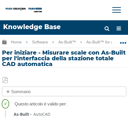
×
×
Knowledge Base
Lingua
Ingrandisci/riduci gerarchia globale
Home
Software
As-Built™
As-Built™ for AutoCA
Chiedere aiuto
Accesso
Per iniziare - Misurare scale con As-Built
per l'interfaccia della stazione totale
CAD automatica
Salva
Sommario
come
No
PDF
intestazioni
As‑Built
AutoCAD