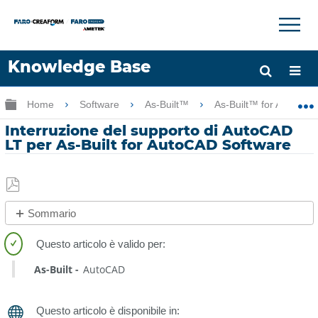
×
×
Knowledge Base
Lingua
Ingrandisci/riduci gerarchia globale
Home
Software
As-Built™
As-Built™ for AutoCA
Chiedere aiuto
Accesso
Interruzione del supporto di AutoCAD
LT per As-Built for AutoCAD Software
Salva
Sommario
come
No
PDF
intestazioni
As-Built
AutoCAD