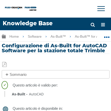
×
×
Knowledge Base
Lingua
Ingrandisci/riduci gerarchia globale
Home
Software
As-Built™
As-Built™ for AutoCA
Chiedere aiuto
Accesso
Configurazione di As-Built for AutoCAD
Software per la stazione totale Trimble
Salva
Sommario
come
No
PDF
intestazioni
As‑Built
AutoCAD