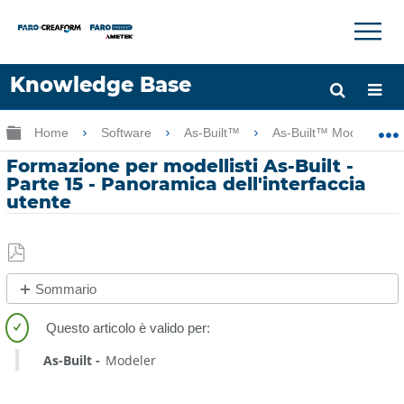
×
×
Knowledge Base
Lingua
Ingrandisci/riduci gerarchia globale
Home
Software
As-Built™
As-Built™ Modeler
Chiedere aiuto
Accesso
Formazione per modellisti As-Built -
Parte 15 - Panoramica dell'interfaccia
utente
Salva
Sommario
come
No
PDF
intestazioni
As-Built
Modeler