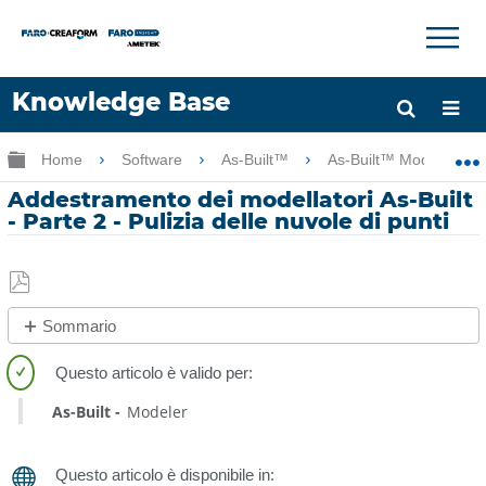
×
×
Knowledge Base
Lingua
Ingrandisci/riduci gerarchia globale
Home
Software
As-Built™
As-Built™ Modeler
Chiedere aiuto
Accesso
Addestramento dei modellatori As-Built
- Parte 2 - Pulizia delle nuvole di punti
Salva
Sommario
come
No
PDF
intestazioni
As-Built
Modeler