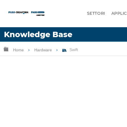
SETTORI
APPLIC
Lingua
Knowledge Base
Chiedere aiuto
Accesso
Ingrandisci/riduci gerarchia globale
Home
Hardware
Swift