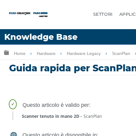
SETTORI
APPLIC
Lingua
Knowledge Base
Chiedere aiuto
Accesso
Ingrandisci/riduci gerarchia globale
Home
Hardware
Hardware Legacy
ScanPlan
Guida rapida per ScanPla
Scanner tenuto in mano 2D
ScanPlan