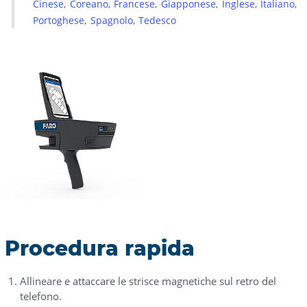
Cinese
Coreano
Francese
Giapponese
Inglese
Italiano
Android
Portoghese
Spagnolo
Tedesco
iOS:
Collegamento
del
telefono
Vedere
anche
Procedura rapida
Allineare e attaccare le strisce magnetiche sul retro del
telefono.