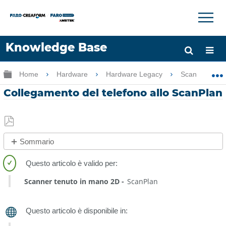
×
×
Knowledge Base
Lingua
Ingrandisci/riduci gerarchia globale
Home
Hardware
Hardware Legacy
ScanPlan
Chiedere aiuto
Accesso
Collegamento del telefono allo ScanPlan
Salva
Sommario
come
Procedura
PDF
rapida
Scanner tenuto in mano 2D
ScanPlan
Panoramica
Preparazione
del
telefono