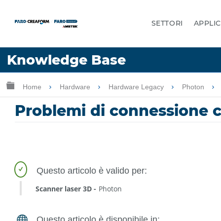
SETTORI
APPLIC
Lingua
Knowledge Base
Chiedere aiuto
Accesso
Ingrandisci/riduci gerarchia globale
Home
Hardware
Hardware Legacy
Photon
Problemi di connessione c
Scanner laser 3D
Photon