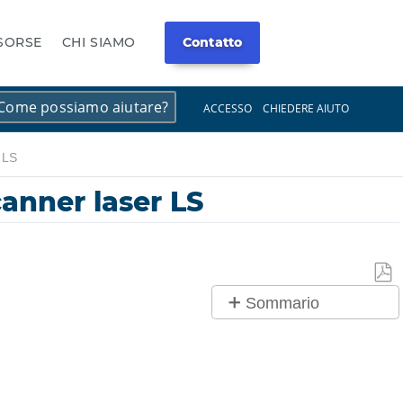
ISORSE
CHI SIAMO
Contatto
×
×
ACCESSO
CHIEDERE AIUTO
 LS
anner laser LS
Salv
Sommario
co
No
PDF
intestazioni