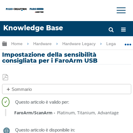
×
×
Knowledge Base
Lingua
Ingrandisci/riduci gerarchia globale
Home
Hardware
Hardware Legacy
Legacy USB 
Chiedere aiuto
Accesso
Impostazione della sensibilità
consigliata per i FaroArm USB
Salva
Sommario
come
No
PDF
intestazioni
FaroArm/ScanArm
Platinum
Titanium
Advantage