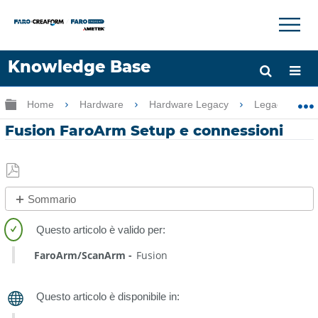
×
×
Knowledge Base
Lingua
Ingrandisci/riduci gerarchia globale
Home
Hardware
Hardware Legacy
Legacy USB 
Chiedere aiuto
Accesso
Fusion FaroArm Setup e connessioni
Salva
Sommario
come
No
PDF
intestazioni
FaroArm/ScanArm
Fusion