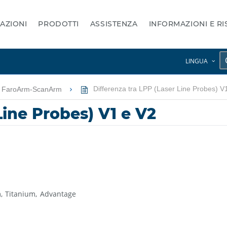
AZIONI
PRODOTTI
ASSISTENZA
INFORMAZIONI E R
LINGUA
B FaroArm-ScanArm
Differenza tra LPP (Laser Line Probes) V
Line Probes) V1 e V2
m
Titanium
Advantage