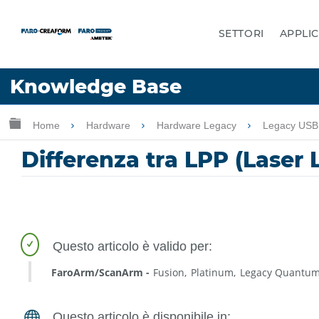
SETTORI
APPLIC
Lingua
Knowledge Base
Chiedere aiuto
Accesso
Ingrandisci/riduci gerarchia globale
Home
Hardware
Hardware Legacy
Legacy US
Differenza tra LPP (Laser 
FaroArm/ScanArm
Fusion
Platinum
Legacy Quantu