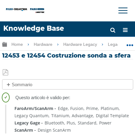
×
×
Knowledge Base
Lingua
Ingrandisci/riduci gerarchia globale
Home
Hardware
Hardware Legacy
Legacy USB 
Chiedere aiuto
Accesso
12453 e 12454 Costruzione sonda a sfera
Salva
Sommario
come
No
PDF
intestazioni
FaroArm/ScanArm
Edge
Fusion
Prime
Platinum
Legacy Quantum
Titanium
Advantage
Digital Template
Legacy Gage
Bluetooth
Plus
Standard
Power
ScanArm
Design ScanArm