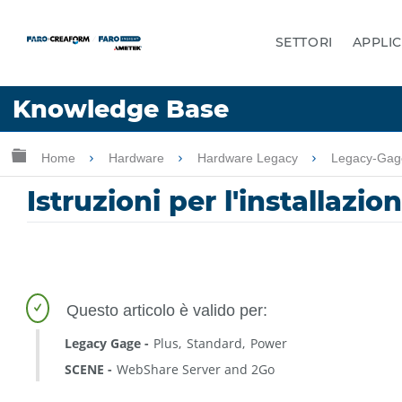
SETTORI
APPLIC
Lingua
Knowledge Base
Chiedere aiuto
Accesso
Ingrandisci/riduci gerarchia globale
Home
Hardware
Hardware Legacy
Legacy-Ga
Istruzioni per l'installaz
Legacy Gage
Plus
Standard
Power
SCENE
WebShare Server and 2Go