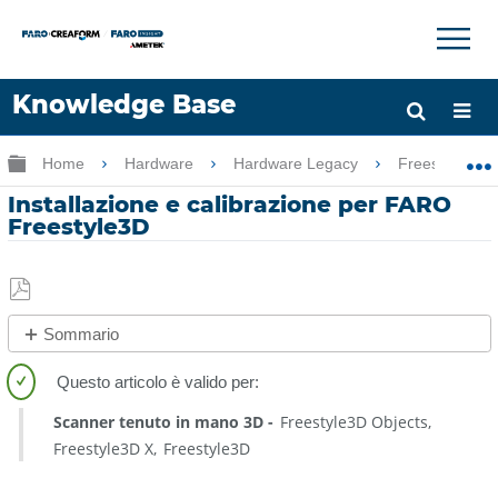
×
×
Knowledge Base
Lingua
Ingrandisci/riduci gerarchia globale
Home
Hardware
Hardware Legacy
Freestyle
Chiedere aiuto
Accesso
Installazione e calibrazione per FARO
Freestyle3D
Salva
Sommario
come
No
PDF
intestazioni
Scanner tenuto in mano 3D
Freestyle3D Objects
Freestyle3D X
Freestyle3D