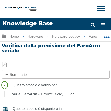
×
×
Knowledge Base
Lingua
Ingrandisci/riduci gerarchia globale
Home
Hardware
Hardware Legacy
FaroArm Gold
Chiedere aiuto
Accesso
Verifica della precisione del FaroArm
seriale
Salva
Sommario
come
No
PDF
intestazioni
Serial FaroArm
Bronze
Gold
Silver