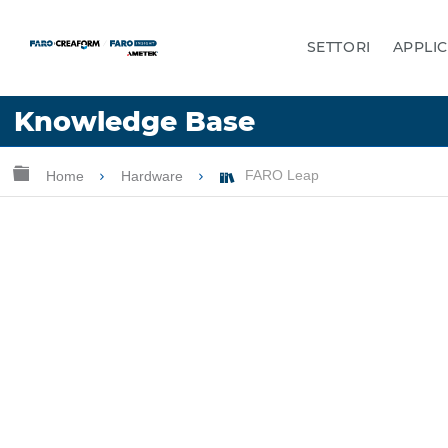
SETTORI
APPLIC
Lingua
Knowledge Base
Chiedere aiuto
Accesso
Ingrandisci/riduci gerarchia globale
Home
Hardware
FARO Leap