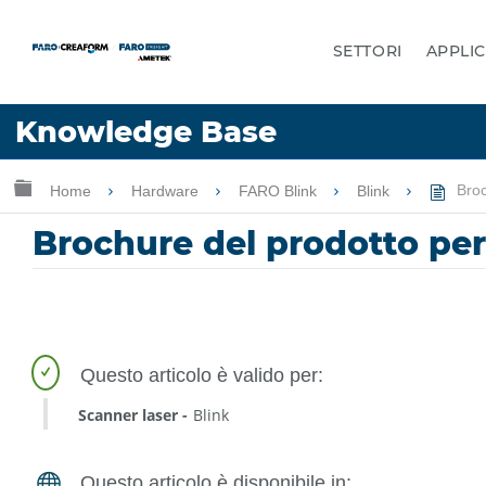
SETTORI
APPLIC
Lingua
Knowledge Base
Chiedere aiuto
Accesso
Ingrandisci/riduci gerarchia globale
Home
Hardware
FARO Blink
Blink
Broc
Brochure del prodotto pe
Scanner laser
Blink