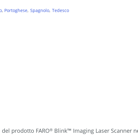
o
Portoghese
Spagnolo
Tedesco
re del prodotto FARO
Blink™ Imaging Laser Scanner nel
®