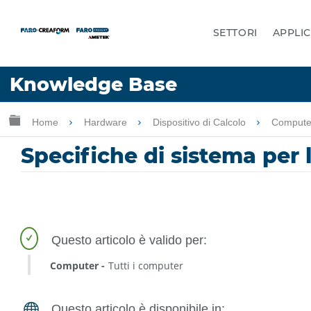
SETTORI
APPLIC
Lingua
Knowledge Base
Chiedere aiuto
Accesso
Ingrandisci/riduci gerarchia globale
Home
Hardware
Dispositivo di Calcolo
Computer
Specifiche di sistema per
Computer
Tutti i computer