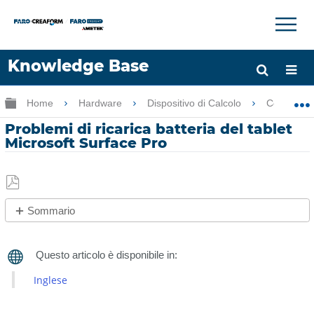
×
×
Knowledge Base
Lingua
Ingrandisci/riduci gerarchia globale
Home
Hardware
Dispositivo di Calcolo
Computer P
Chiedere aiuto
Accesso
Problemi di ricarica batteria del tablet
Microsoft Surface Pro
Salva
Sommario
come
No
PDF
intestazioni
Inglese