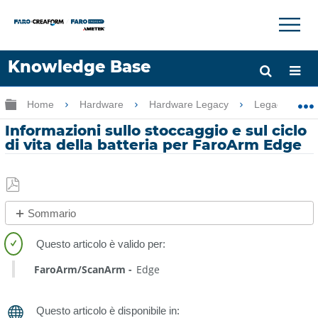
×
×
Knowledge Base
Lingua
Ingrandisci/riduci gerarchia globale
Home
Hardware
Hardware Legacy
Legacy USB 
Chiedere aiuto
Accesso
Informazioni sullo stoccaggio e sul ciclo
di vita della batteria per FaroArm Edge
Salva
Sommario
come
No
PDF
intestazioni
FaroArm/ScanArm
Edge