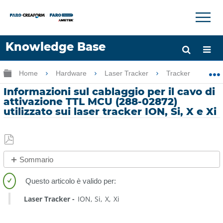
×
×
Knowledge Base
Lingua
Ingrandisci/riduci gerarchia globale
Home
Hardware
Laser Tracker
Tracker
I
Chiedere aiuto
Accesso
Informazioni sul cablaggio per il cavo di
attivazione TTL MCU (288-02872)
utilizzato sui laser tracker ION, Si, X e Xi
Salva
Sommario
come
No
PDF
intestazioni
Laser Tracker
ION
Si
X
Xi